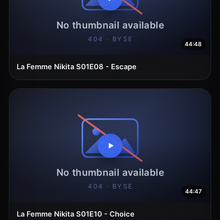
44:48
La Femme Nikita S01E08 - Escape
44:47
La Femme Nikita S01E10 - Choice