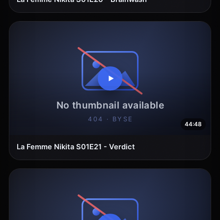
44:48
La Femme Nikita S01E21 - Verdict