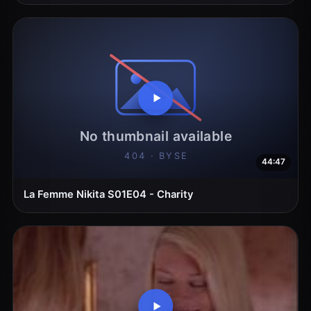
44:47
La Femme Nikita S01E04 - Charity