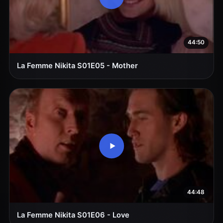
44:50
La Femme Nikita S01E05 - Mother
44:48
La Femme Nikita S01E06 - Love