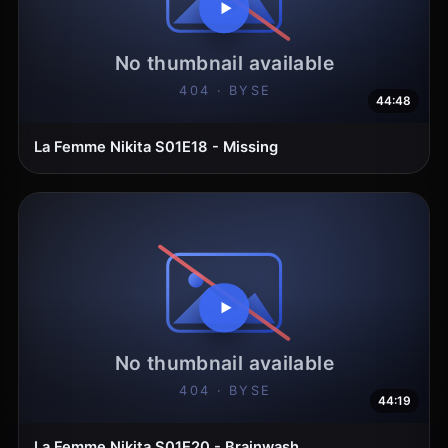
44:48
La Femme Nikita S01E18 - Missing
44:19
La Femme Nikita S01E20 - Brainwash